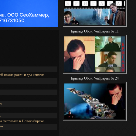
Бригада Обои. Wallpapers № 11
й школе рояль и два кантеле
Бригада Обои. Wallpapers № 24
е»
х
а фестивале в Новосибирске
т.