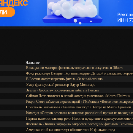
Название
В ожидании маэстро: фестиваль театрального искусства в Эйлате
Фонд режиссера Валерия Гергиева подарил Детской музыкально-хорово
В России могут запретить фильм «Зелёный слоник»
Умер французский режиссер Эдуар Молинаро
Звезде «Хоббита» посоветовали избегать России
Саймон Пегг снимется в новой комедии участников «Монти Пайтон»
Ридли Скотт займется экранизацией «Убийства в «Восточном экспресс
Спектакль Голомазова «Канкун» покажут в Театре на Малой Бронной
Комедия «Остров везения» возглавила российский прокат на выходны
Первая исполнительница роли Никиты представила французское кино н
Фестиваль «Зимняя эйфория» откроется последним фильмом Германа-с
Американский киноинститут объявил топ-10 фильмов года