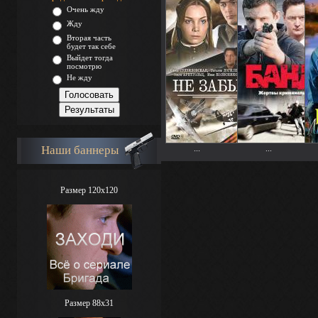
Очень жду
Жду
Вторая часть
будет так себе
Выйдет тогда
посмотрю
Не жду
Наши баннеры
...
...
Размер 120x120
Размер 88х31