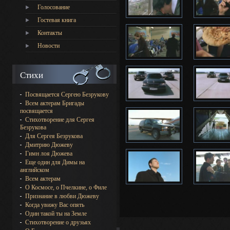
Голосование
Гостевая книга
Контакты
Новости
Стихи
Посвящается Сергею Безрукову
Всем актерам Бригады
посвящается
Стихотворение для Сергея
Безрукова
Для Сергея Безрукова
Дмитрию Дюжеву
Гимн лоя Дюжева
Еще один для Димы на
английском
Всем актерам
О Космосе, о Пчелкине, о Филе
Признание в любви Дюжеву
Когда увижу Вас опять
Один такой ты на Земле
Стихотворение о друзьях