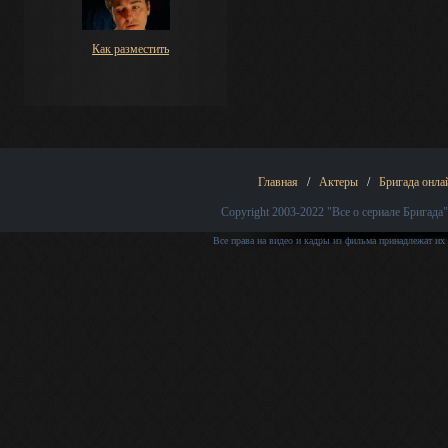
Как разместить
Главная
/
Актеры
/
Бригада онла
Copyright 2003-2022
"Все о сериале Бригада"
Все права на видео и кадры из фильма принадлежат их