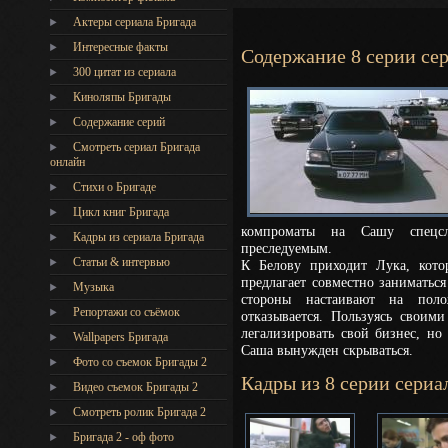
Актеры сериала Бригада
Интересные факты
Содержание 8 серии се
300 цитат из сериала
Киноляпы Бригады
Содержание серий
Смотреть сериал Бригада
онлайн
Стихи о Бригаде
Цикл книг Бригада
компроматы на Сашу спецсл
Кадры из сериала Бригада
преследуемым.
Статьи & интервью
К Белову приходит Лука, кото
предлагает совместно заниматьс
Музыка
стороны настаивают на пол
Репортажи со съёмок
отказывается. Пользуясь своими
легализировать свой бизнес, но
Wallpapers Бригада
Саша вынужден скрываться.
Фото со съемок Бригады 2
Кадры из 8 серии сериа
Видео съемок Бригады 2
Cмотреть ролик Бригада 2
Бригада 2 - оф фото