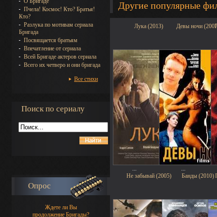
О Бригаде
Другие популярные фи
Пчела! Космос! Кто? Братья!
Кто?
Разлука по мотивам сериала
Лука (2013)
Девы ночи (2007
Бригада
Посвящается братьям
Впечатление от сериала
Всей Бригаде актеров сериала
Всего их четверо и они бригада
Все стихи
Поиск по сериалу
...
...
Не забывай (2005)
Банды (2010)
Опрос
Ждете ли Вы
продолжение Бригады?