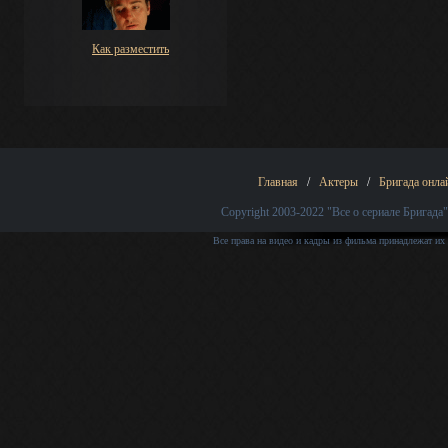
Как разместить
Главная
/
Актеры
/
Бригада онла
Copyright 2003-2022
"Все о сериале Бригада"
Все права на видео и кадры из фильма принадлежат их