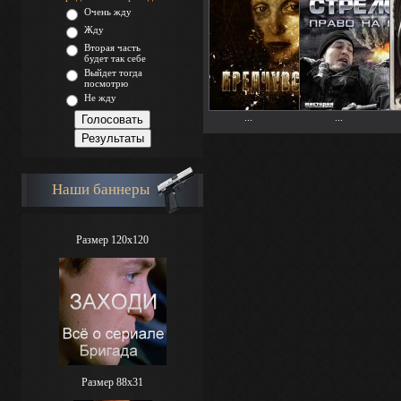
Очень жду
Жду
Вторая часть
будет так себе
Выйдет тогда
посмотрю
Не жду
...
...
Наши баннеры
Размер 120x120
Размер 88х31