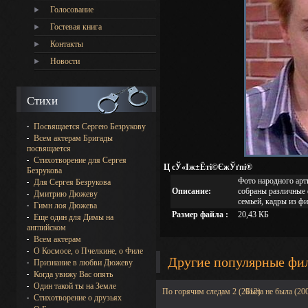
Голосование
Гостевая книга
Контакты
Новости
Стихи
Посвящается Сергею Безрукову
Всем актерам Бригады
посвящается
Стихотворение для Сергея
Ц сЎ«Іж±Ёті©ЄжЎґпі®
Безрукова
Фото народного арт
Для Сергея Безрукова
Описание:
собраны различные 
Дмитрию Дюжеву
семьей, кадры из фи
Гимн лоя Дюжева
Размер файла :
20,43 КБ
Еще один для Димы на
английском
Всем актерам
О Космосе, о Пчелкине, о Филе
Другие популярные фи
Признание в любви Дюжеву
Когда увижу Вас опять
Один такой ты на Земле
По горячим следам 2 (2012)
Была не была (20
Стихотворение о друзьях