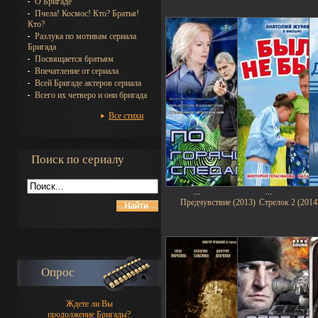
О Бригаде
Пчела! Космос! Кто? Братья!
Кто?
Разлука по мотивам сериала
Бригада
Посвящается братьям
Впечатление от сериала
Всей Бригаде актеров сериала
Всего их четверо и они бригада
Все стихи
Поиск по сериалу
...
...
Предчувствие (2013)
Стрелок 2 (2014
Опрос
Ждете ли Вы
продолжение Бригады?