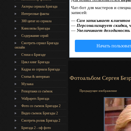
Актеры сериала Бригада
Чат-бот для мастеров и специ
записей:
Интересные факты
—
Сам записывает клиентов 
300 цитат из сериала
—
Персонализирует скидки, 
Киноляпы Бригады
—
Увеличивает доходимость
Содержание серий
Смотреть сериал Бригада
Начать пользова
онлайн
Стихи о Бригаде
Цикл книг Бригада
Кадры из сериала Бригада
Статьи & интервью
Фотоальбом Сергея Без
Музыка
Предыдущее изображение
Репортажи со съёмок
Wallpapers Бригада
Фото со съемок Бригады 2
Видео съемок Бригады 2
Cмотреть ролик Бригада 2
Бригада 2 - оф фото