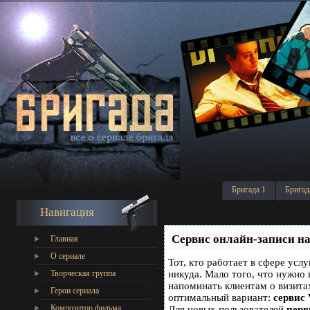
Бригада 1
Бригад
Навигация
Сервис онлайн-записи на
Главная
О сериале
Тот, кто работает в сфере услу
Творческая группа
никуда. Мало того, что нужно 
напоминать клиентам о визит
Герои сериала
оптимальный вариант:
сервис 
Композитор фильма
Для новых пользователей
перв