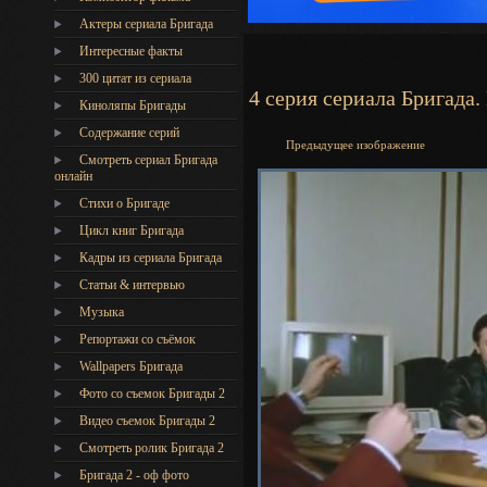
Актеры сериала Бригада
Интересные факты
300 цитат из сериала
4 серия сериала Бригада.
Киноляпы Бригады
Содержание серий
Предыдущее изображение
Смотреть сериал Бригада
онлайн
Стихи о Бригаде
Цикл книг Бригада
Кадры из сериала Бригада
Статьи & интервью
Музыка
Репортажи со съёмок
Wallpapers Бригада
Фото со съемок Бригады 2
Видео съемок Бригады 2
Cмотреть ролик Бригада 2
Бригада 2 - оф фото