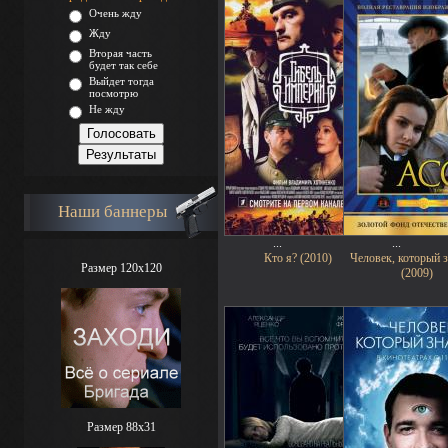
Очень жду
Жду
Вторая часть
будет так себе
Выйдет тогда
посмотрю
Не жду
Наши баннеры
...
...
Кто я? (2010)
Человек, который з
Размер 120x120
(2009)
Размер 88х31