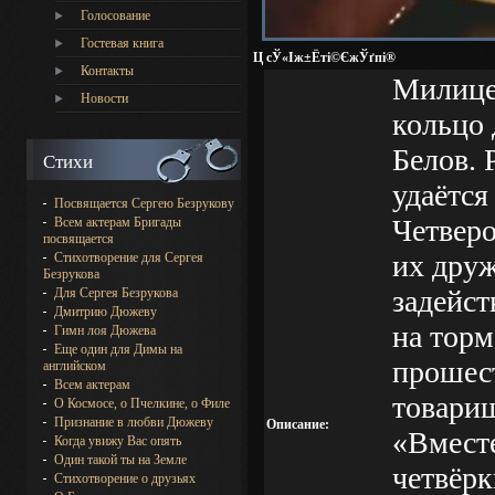
Голосование
Гостевая книга
Ц сЎ«Іж±Ёті©ЄжЎґпі®
Контакты
Милицей
Новости
кольцо 
Белов. 
Стихи
удаётся
Посвящается Сергею Безрукову
Четверо
Всем актерам Бригады
посвящается
их друж
Стихотворение для Сергея
Безрукова
задейст
Для Сергея Безрукова
Дмитрию Дюжеву
на торм
Гимн лоя Дюжева
Еще один для Димы на
прошест
английском
Всем актерам
товари
О Космосе, о Пчелкине, о Филе
Признание в любви Дюжеву
Описание:
«Вместе
Когда увижу Вас опять
Один такой ты на Земле
четвёрк
Стихотворение о друзьях