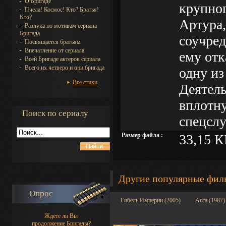
О Бригаде
крупног
Пчела! Космос! Кто? Братья!
Кто?
Артура,
Разлука по мотивам сериала
Бригада
соучред
Посвящается братьям
Впечатление от сериала
ему отк
Всей Бригаде актеров сериала
Всего их четверо и они бригада
одну из
Все стихи
Деятел
вплотн
Поиск по сериалу
спецсл
Размер файла :
33,15 К
Другие популярные фи
Опрос
Гибель Империи (2005)
Асса (1987)
Ждете ли Вы
продолжение Бригады?