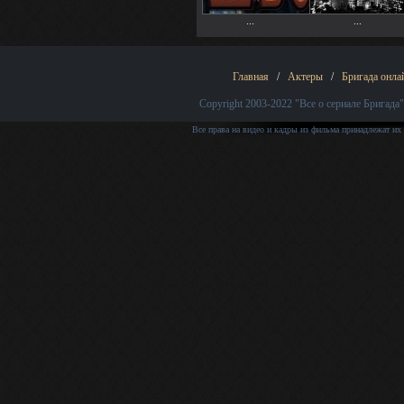
...
...
Главная
/
Актеры
/
Бригада онла
Copyright 2003-2022
"Все о сериале Бригада"
Все права на видео и кадры из фильма принадлежат их