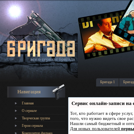
Бригада 1
Бригад
Навигация
Сервис онлайн-записи на 
Главная
О сериале
Тот, кто работает в сфере услуг
Творческая группа
того, что нужно видеть свое ра
Нашли самый бюджетный и опт
Герои сериала
Для новых пользователей
первы
Композитор фильма