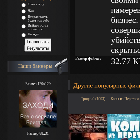
Очень жду
намерев
Жду
Вторая часть
бизнес.
будет так себе
Выйдет тогда
соверша
посмотрю
Не жду
убийств
скрытьс
Размер файла :
32,77 К
Наши баннеры
Размер 120x120
Другие популярные фи
Троцкий (1993)
Копы из Перетопа 
Размер 88х31