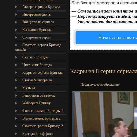
Чат-бот для мастеров и специал
Актеры сериала Бригада
—
Сам записывает клиентов и
Интересные факты
—
Персонализирует скидки, ча
—
Увеличивает доходимость и
300 цитат из сериала
Киноляпы Бригады
Начать пользовать
Содержание серий
Смотреть сериал Бригада
онлайн
Стихи о Бригаде
Цикл книг Бригада
Кадры из 8 серии сериал
Кадры из сериала Бригада
Статьи & интервью
Предыдущее изображение
Музыка
Репортажи со съёмок
Wallpapers Бригада
Фото со съемок Бригады 2
Видео съемок Бригады 2
Cмотреть ролик Бригада 2
Бригада 2 - оф фото