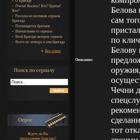
О Бригаде
Пчела! Космос! Кто? Братья!
Белова 
Кто?
Разлука по мотивам сериала
сам тог
Бригада
Посвящается братьям
пристал
Впечатление от сериала
Всей Бригаде актеров сериала
по клич
Всего их четверо и они бригада
Белову 
Все стихи
предлож
Описание:
оружия,
Поиск по сериалу
осущес
Чечни д
спецслу
рекоме
сделанн
Опрос
тот отк
Ждете ли Вы
своими 
продолжение Бригады?