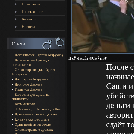
Голосование
Гостевая книга
Контакты
Новости
Стихи
Посвящается Сергею Безрукову
Ц сЎ«Іж±Ёті©ЄжЎґпі®
Всем актерам Бригады
После с
посвящается
Стихотворение для Сергея
начинае
Безрукова
Для Сергея Безрукова
Саши и 
Дмитрию Дюжеву
Гимн лоя Дюжева
убийств
Еще один для Димы на
английском
деньги
Всем актерам
О Космосе, о Пчелкине, о Филе
авторит
Признание в любви Дюжеву
Когда увижу Вас опять
сдаёт т
Один такой ты на Земле
Стихотворение о друзьях
компро