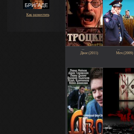
Как разместить
...
...
Двое (2011)
Меч (2009)