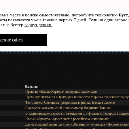
ервые места в поиске самостоятельно, попробуйте технологию
Буст
ьтаты появляются уже в течение первых 7 дней. Если ни один запрос 
er
за бустер
вернут деньги.
жение сайта
Название
Права на «Джона Картера» вернулись владельцам
Премьеру спектакля «Эрендира» по повести Маркеса представит на сц
Театр имени Симонова превратится в филиал Вахтанговского
Скончался казахстанский кинорежиссер Владимир Татенко
В Калининграде стартовали съемки нового фильма с Федором Бондар
Новый «Дракула» одолел всех в российском кинопрокате
Дауни-младший вернется к роли Железного человека в «Первом мстит