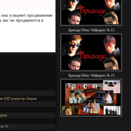
, она ускоряет продвижение
у вас не продвинется в
Бригада Обои. Wallpapers № 13
Бригада Обои. Wallpapers № 23
ене БДТ режиссер Лавров
чуком
еле 3»