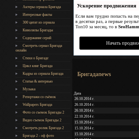
Ускорение продвижения
Актеры сериала Бригада
Интересные факты
Если вам трудно попасть на п
в десятки раз, а первые резул
300 цитат из сериала
Топ10 за месяц, то в
SeoHamm
Киноляпы Бригады
Содержание серий
Начать продви
Смотреть сериал Бригада
онлайн
Стихи о Бригаде
Цикл книг Бригада
Бригадаnews
Кадры из сериала Бригада
Статьи & интервью
Музыка
Дата
Репортажи со съёмок
26.10.2014 г.
26.10.2014 г.
Wallpapers Бригада
26.10.2014 г.
Фото со съемок Бригады 2
22.10.2014 г.
Видео съемок Бригады 2
15.10.2014 г.
Cмотреть ролик Бригада 2
15.10.2014 г.
15.10.2014 г.
Бригада 2 - оф фото