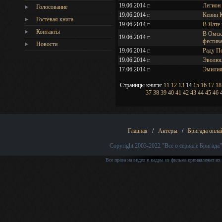
19.06.2014 г.
Легион
Голосование
19.06.2014 г.
Кевин 
Гостевая книга
19.06.2014 г.
В Ялте 
Контакты
В Омск
19.06.2014 г.
фестив
Новости
19.06.2014 г.
Раду По
19.06.2014 г.
Эволюц
17.06.2014 г.
Эмилия
Страницы книги:
11
12
13
14
15
16
17
18
37
38
39
40
41
42
43
44
45
46
Главная
/
Актеры
/
Бригада онла
Copyright 2003-2022
"Все о сериале Бригада"
Все права на видео и кадры из фильма принадлежат их