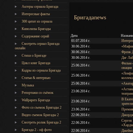
Актеры сериала Бригада
Интересные факты
Бригадаnews
300 цитат из сериала
Киноляпы Бригады
Дата
Назван
Содержание серий
01.07.2014 г.
Интерес
Смотреть сериал Бригада
30.06.2014 г.
«Мафия»
онлайн
30.06.2014 г.
Френк Д
Стихи о Бригаде
30.06.2014 г.
Даг Ла
Цикл книг Бригада
Фильм-с
25.06.2014 г.
овации
Кадры из сериала Бригада
«Ленфи
25.06.2014 г.
Статьи & интервью
коллек
25.06.2014 г.
«Аватар
Музыка
«Астан
23.06.2014 г.
Репортажи со съёмок
театра
В Екате
Wallpapers Бригада
23.06.2014 г.
зрители
Фото со съемок Бригады 2
23.06.2014 г.
Премия
Видео съемок Бригады 2
22.06.2014 г.
Джордж
Сергея
Cмотреть ролик Бригада 2
22.06.2014 г.
«Хардк
Бригада 2 - оф фото
22.06.2014 г.
Джеймс 