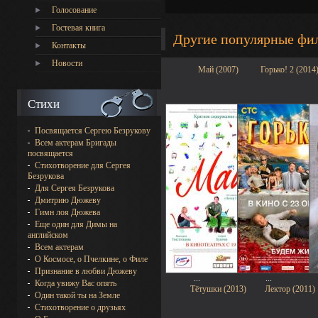
Голосование
Гостевая книга
Другие популярные фи
Контакты
Новости
Май (2007)
Горько! 2 (2014
Стихи
Посвящается Сергею Безрукову
Всем актерам Бригады
посвящается
Стихотворение для Сергея
Безрукова
Для Сергея Безрукова
Дмитрию Дюжеву
Гимн лоя Дюжева
Еще один для Димы на
английском
Всем актерам
О Космосе, о Пчелкине, о Филе
Признание в любви Дюжеву
...
...
Когда увижу Вас опять
Тётушки (2013)
Лектор (2011)
Один такой ты на Земле
Стихотворение о друзьях