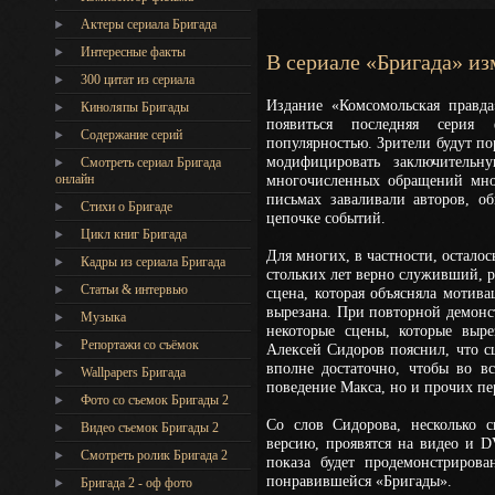
Актеры сериала Бригада
Интересные факты
В сериале «Бригада» и
300 цитат из сериала
Издание «Комсомольская правда
Киноляпы Бригады
появиться последняя серия 
Содержание серий
популярностью. Зрители будут п
модифицировать заключительн
Смотреть сериал Бригада
онлайн
многочисленных обращений множ
письмах заваливали авторов, о
Стихи о Бригаде
цепочке событий.
Цикл книг Бригада
Для многих, в частности, остало
Кадры из сериала Бригада
стольких лет верно служивший, ре
Статьи & интервью
сцена, которая объясняла мотив
вырезана. При повторной демон
Музыка
некоторые сцены, которые выре
Репортажи со съёмок
Алексей Сидоров пояснил, что с
вполне достаточно, чтобы во вс
Wallpapers Бригада
поведение Макса, но и прочих п
Фото со съемок Бригады 2
Со слов Сидорова, несколько 
Видео съемок Бригады 2
версию, проявятся на видео и D
Cмотреть ролик Бригада 2
показа будет продемонстриров
понравившейся «Бригады».
Бригада 2 - оф фото