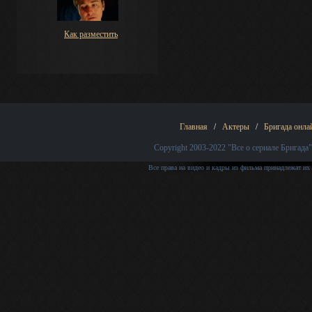
Как разместить
Главная
/
Актеры
/
Бригада онла
Copyright 2003-2022
"Все о сериале Бригада"
Все права на видео и кадры из фильма принадлежат их