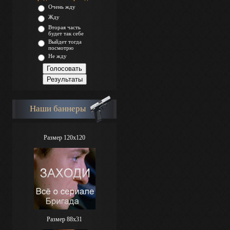
Очень жду
Жду
Вторая часть
будет так себе
Выйдет тогда
посмотрю
Не жду
Наши баннеры
Размер 120x120
Размер 88х31