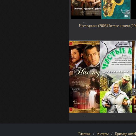
...
...
Наследники (2008)
Чистые ключи (20
...
...
Главная
/
Актеры
/
Бригада онла