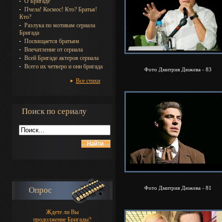
О Бригаде
Пчела! Космос! Кто? Братья!
Кто?
Разлука по мотивам сериала
Бригада
Посвящается братьям
Впечатление от сериала
Всей Бригаде актеров сериала
Всего их четверо и они бригада
Фото Дмитрия Дюжева - 83
Все стихи
Поиск по сериалу
Фото Дмитрия Дюжева - 81
Опрос
Ждете ли Вы
продолжение Бригады?