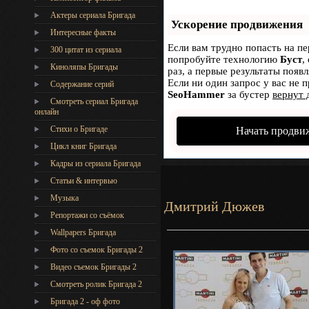
Актеры сериала Бригада
Ускорение продвижения
Интересные факты
Если вам трудно попасть на пе
300 цитат из сериала
попробуйте технологию
Буст
,
Киноляпы Бригады
раз, а первые результаты появ
Если ни один запрос у вас не п
Содержание серий
SeoHammer
за бустер
вернут 
Смотреть сериал Бригада
онлайн
Стихи о Бригаде
Начать продви
Цикл книг Бригада
Кадры из сериала Бригада
Статьи & интервью
Музыка
Дмитрий Дюжев
Репортажи со съёмок
Wallpapers Бригада
Фото со съемок Бригады 2
Видео съемок Бригады 2
Cмотреть ролик Бригада 2
Бригада 2 - оф фото