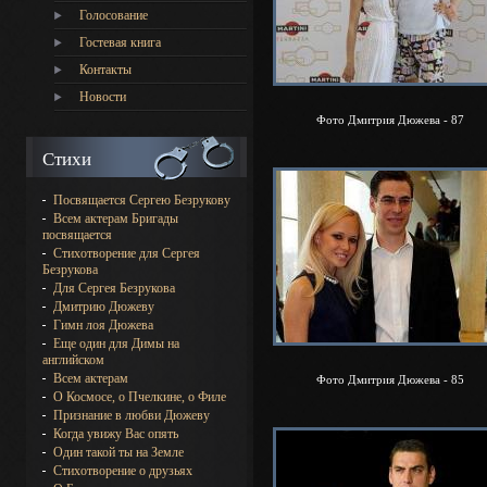
Голосование
Гостевая книга
Контакты
Новости
Фото Дмитрия Дюжева - 87
Стихи
Посвящается Сергею Безрукову
Всем актерам Бригады
посвящается
Стихотворение для Сергея
Безрукова
Для Сергея Безрукова
Дмитрию Дюжеву
Гимн лоя Дюжева
Еще один для Димы на
английском
Всем актерам
Фото Дмитрия Дюжева - 85
О Космосе, о Пчелкине, о Филе
Признание в любви Дюжеву
Когда увижу Вас опять
Один такой ты на Земле
Стихотворение о друзьях