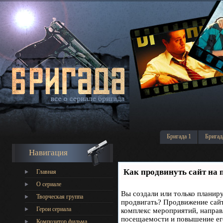
Бригада 1
Бригад
Навигация
Как продвинуть сайт на 
Главная
О сериале
Вы создали или только планируе
Творческая группа
продвигать? Продвижение сайта
Герои сериала
комплекс мероприятий, направ
посещаемости и повышение его
Композитор фильма